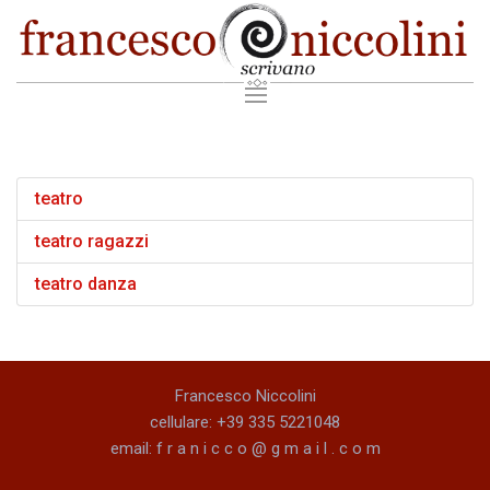
teatro
teatro ragazzi
teatro danza
Francesco Niccolini
cellulare: +39 335 5221048
email: f r a n i c c o @ g m a i l . c o m