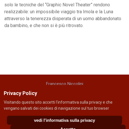
solo le tecniche del “Graphic Novel Theater” rendono
realizzabile: un impossibile viaggio tra Imola e la Luna
attraverso la tenerezza disperata di un uomo abbandonato
da bambino, e che non si è più ritrovato.
Francesco Niccolini
cellulare: +39 335 5221048
Privacy Policy
email: f r a n i c c o @ g m a i l . c o m
Visitando questo sito accetti l'informativa sulla privacy e che
vengano salvati dei cookies di navigazione sul tuo browser
© 2026 MaxPac webmaster.
WarpTheme
vedi l'informativa sulla privacy
Privacy policy